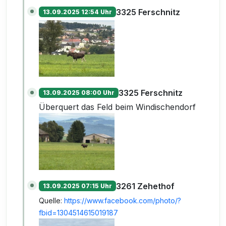
3325 Ferschnitz
13.09.2025 12:54 Uhr
3325 Ferschnitz
13.09.2025 08:00 Uhr
Überquert das Feld beim Windischendorf
3261 Zehethof
13.09.2025 07:15 Uhr
Quelle:
https://www.facebook.com/photo/?
fbid=1304514615019187