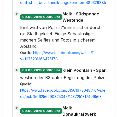
emil-ist-im-bezirk-melk-angekommen-489329885
Melk - Südspange
09.09.2025 00:00 Uhr
Westende
Emil wird von Polizist*innen sicher durch
die Stadt geleitet. Einige Schaulustige
machen Selfies und Fotos in sicherem
Abstand
Quelle:
https://www.facebook.com/watch/?
v=1675231366475178
Klein Pöchlarn - Spar
09.09.2025 00:00 Uhr
westlich der B3 unter Begleitung der Polizei.
Quelle:
https://www.facebook.com/61561673048716/vide
os/pcb.1506256290825347/1437251317499563
Melk -
09.09.2025 00:00 Uhr
Donaukraftwerk