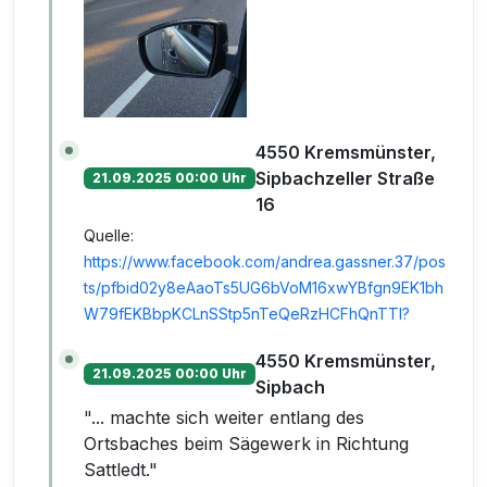
4550 Kremsmünster,
Sipbachzeller Straße
21.09.2025 00:00 Uhr
16
Quelle:
https://www.facebook.com/andrea.gassner.37/pos
ts/pfbid02y8eAaoTs5UG6bVoM16xwYBfgn9EK1bh
W79fEKBbpKCLnSStp5nTeQeRzHCFhQnTTl?
4550 Kremsmünster,
21.09.2025 00:00 Uhr
Sipbach
"... machte sich weiter entlang des
Ortsbaches beim Sägewerk in Richtung
Sattledt."