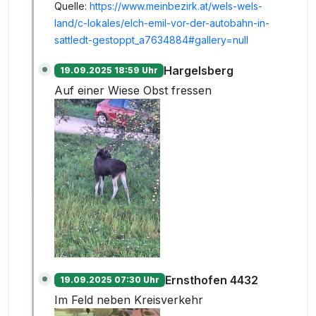
Quelle:
https://www.meinbezirk.at/wels-wels-
land/c-lokales/elch-emil-vor-der-autobahn-in-
sattledt-gestoppt_a7634884#gallery=null
Hargelsberg
19.09.2025 18:59 Uhr
Auf einer Wiese Obst fressen
Ernsthofen 4432
19.09.2025 07:30 Uhr
Im Feld neben Kreisverkehr