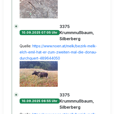
3375
Krummnußbaum,
10.09.2025 07:05 Uhr
Silberberg
Quelle:
https://www.noen.at/melk/bezirk-melk-
elch-emil-hat-er-zum-zweiten-mal-die-donau-
durchquert-489644050
3375
Krummnußbaum,
10.09.2025 06:55 Uhr
Silberberg