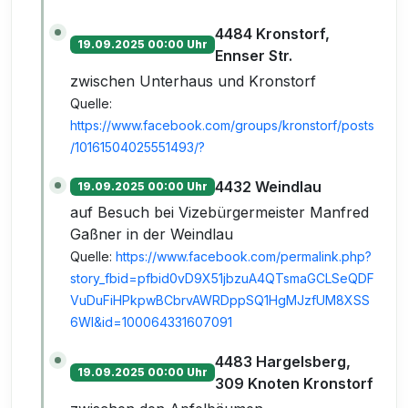
4484 Kronstorf,
19.09.2025 00:00 Uhr
Ennser Str.
zwischen Unterhaus und Kronstorf
Quelle:
https://www.facebook.com/groups/kronstorf/posts
/10161504025551493/?
4432 Weindlau
19.09.2025 00:00 Uhr
auf Besuch bei Vizebürgermeister Manfred
Gaßner in der Weindlau
Quelle:
https://www.facebook.com/permalink.php?
story_fbid=pfbid0vD9X51jbzuA4QTsmaGCLSeQDF
VuDuFiHPkpwBCbrvAWRDppSQ1HgMJzfUM8XSS
6Wl&id=100064331607091
4483 Hargelsberg,
19.09.2025 00:00 Uhr
309 Knoten Kronstorf