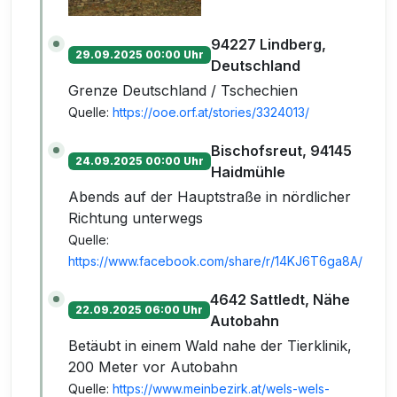
94227 Lindberg,
29.09.2025 00:00 Uhr
Deutschland
Grenze Deutschland / Tschechien
Quelle:
https://ooe.orf.at/stories/3324013/
Bischofsreut, 94145
24.09.2025 00:00 Uhr
Haidmühle
Abends auf der Hauptstraße in nördlicher
Richtung unterwegs
Quelle:
https://www.facebook.com/share/r/14KJ6T6ga8A/
4642 Sattledt, Nähe
22.09.2025 06:00 Uhr
Autobahn
Betäubt in einem Wald nahe der Tierklinik,
200 Meter vor Autobahn
Quelle:
https://www.meinbezirk.at/wels-wels-