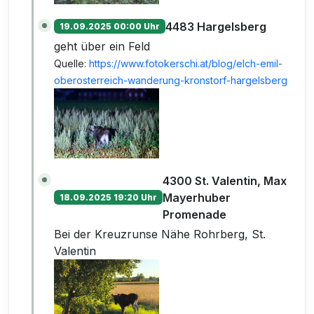
4483 Hargelsberg
19.09.2025 00:00 Uhr
geht über ein Feld
Quelle:
https://www.fotokerschi.at/blog/elch-emil-
oberosterreich-wanderung-kronstorf-hargelsberg
4300 St. Valentin, Max
Mayerhuber
18.09.2025 19:20 Uhr
Promenade
Bei der Kreuzrunse Nähe Rohrberg, St.
Valentin