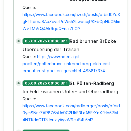
Quelle:
https://www.facebook.com/hzoth/posts/pfbid0Yd3
gFfTtornJSAuZcvsiPoW552LwocojPKFbGpNbGMm
WvTMVrQ4Ak9qoQFnajZhGl?
Radlbrunner Brücke
05.09.2025 00:00 Uhr
Überquerung der Traisen
Quelle:
https://www.noen.at/st-
poelten/pottenbrunn-unterradlberg-elch-emil-
erneut-in-st-poelten-gesichtet-488817374
St. Pölten-Radlberg
05.09.2025 00:00 Uhr
Im Feld zwischen Unter- und Oberradlberg
Quelle:
https://www.facebook.com/radlberger/posts/pfbid
0ymSNnrZAR8Z6sUx9C2UkF3LaA5FrXnXfHp57M
4NTKdnCTRUcuziyAyvW9cuS4L5nl?