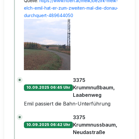
Quelle:
https://www.noen.at/melk/bezirk-melk-
elch-emil-hat-er-zum-zweiten-mal-die-donau-
durchquert-489644050
3375
Krummnußbaum,
10.09.2025 06:45 Uhr
Laabenweg
Emil passiert die Bahn-Unterführung
3375
Krummnussbaum,
10.09.2025 06:42 Uhr
Neudastraße