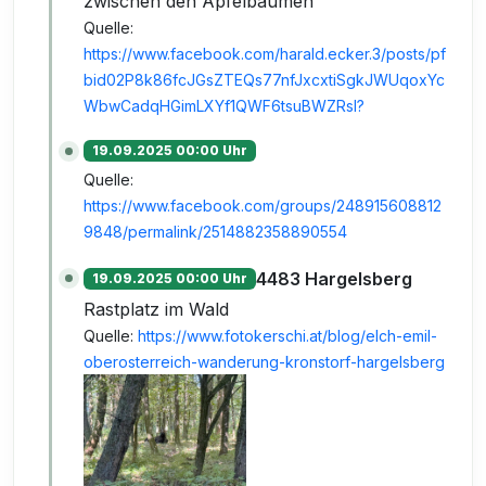
zwischen den Apfelbäumen
Quelle:
https://www.facebook.com/harald.ecker.3/posts/pf
bid02P8k86fcJGsZTEQs77nfJxcxtiSgkJWUqoxYc
WbwCadqHGimLXYf1QWF6tsuBWZRsl?
19.09.2025 00:00 Uhr
Quelle:
https://www.facebook.com/groups/248915608812
9848/permalink/2514882358890554
4483 Hargelsberg
19.09.2025 00:00 Uhr
Rastplatz im Wald
Quelle:
https://www.fotokerschi.at/blog/elch-emil-
oberosterreich-wanderung-kronstorf-hargelsberg