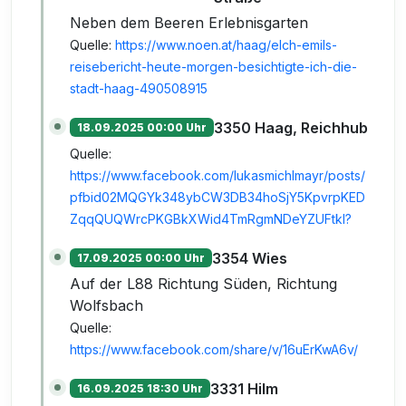
Neben dem Beeren Erlebnisgarten
Quelle:
https://www.noen.at/haag/elch-emils-
reisebericht-heute-morgen-besichtigte-ich-die-
stadt-haag-490508915
3350 Haag, Reichhub
18.09.2025 00:00 Uhr
Quelle:
https://www.facebook.com/lukasmichlmayr/posts/
pfbid02MQGYk348ybCW3DB34hoSjY5KpvrpKED
ZqqQUQWrcPKGBkXWid4TmRgmNDeYZUFtkl?
3354 Wies
17.09.2025 00:00 Uhr
Auf der L88 Richtung Süden, Richtung
Wolfsbach
Quelle:
https://www.facebook.com/share/v/16uErKwA6v/
3331 Hilm
16.09.2025 18:30 Uhr